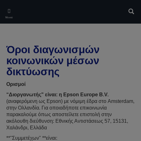
Skip
to
Αναζ
main
Μενού
content
Όροι διαγωνισμών
κοινωνικών μέσων
δικτύωσης
Ορισμοί
“Διοργανωτής"
είναι: η
Epson Europe B.V.
(αναφερόμενη ως Epson) με νόμιμη έδρα στο Amsterdam,
στην Ολλανδία. Για οποιαδήποτε επικοινωνία
παρακαλούμε όπως αποστείλετε επιστολή στην
ακόλουθη διεύθυνση: Εθνικής Αντιστάσεως 57, 15131,
Χαλάνδρι, Ελλάδα
**"Συμμετέχων" **είναι: