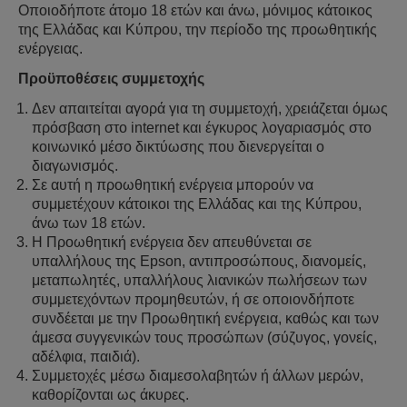
Οποιοδήποτε άτομο 18 ετών και άνω, μόνιμος κάτοικος
της Ελλάδας και Κύπρου, την περίοδο της προωθητικής
ενέργειας.
Προϋποθέσεις συμμετοχής
Δεν απαιτείται αγορά για τη συμμετοχή, χρειάζεται όμως
πρόσβαση στο internet και έγκυρος λογαριασμός στο
κοινωνικό μέσο δικτύωσης που διενεργείται ο
διαγωνισμός.
Σε αυτή η προωθητική ενέργεια μπορούν να
συμμετέχουν κάτοικοι της Ελλάδας και της Κύπρου,
άνω των 18 ετών.
Η Προωθητική ενέργεια δεν απευθύνεται σε
υπαλλήλους της Epson, αντιπροσώπους, διανομείς,
μεταπωλητές, υπαλλήλους λιανικών πωλήσεων των
συμμετεχόντων προμηθευτών, ή σε οποιονδήποτε
συνδέεται με την Προωθητική ενέργεια, καθώς και των
άμεσα συγγενικών τους προσώπων (σύζυγος, γονείς,
αδέλφια, παιδιά).
Συμμετοχές μέσω διαμεσολαβητών ή άλλων μερών,
καθορίζονται ως άκυρες.