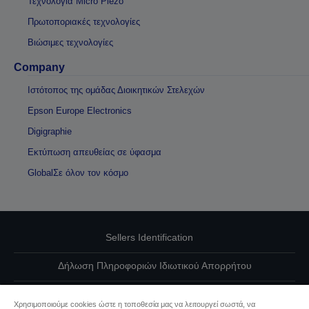
Τεχνολογία Micro Piezo
Πρωτοποριακές τεχνολογίες
Βιώσιμες τεχνολογίες
Company
Ιστότοπος της ομάδας Διοικητικών Στελεχών
Epson Europe Electronics
Digigraphie
Εκτύπωση απευθείας σε ύφασμα
GlobalΣε όλον τον κόσμο
Sellers Identification
Δήλωση Πληροφοριών Ιδιωτικού Απορρήτου
EU Data Act Compliance
Χρησιμοποιούμε cookies ώστε η τοποθεσία μας να λειτουργεί σωστά, να