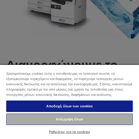
Διαμορφώνουμε το
μέλλον της
Χρησιμοποιούμε cookies ώστε η τοποθεσία μας να λειτουργεί σωστά, να
εξατομικεύουμε περιεχόμενο και διαφημίσεις, να παρέχουμε λειτουργίες μέσων
κοινωνικής δικτύωσης και να αναλύουμε την κυκλοφορία μας. Επίσης, κοινοποιούμε
εκτύπωσης με την
πληροφορίες σχετικά με την από μέρους σας χρήση της τοποθεσίας μας στους
συνεργάτες μέσων κοινωνικής δικτύωσης, διαφημίσεων και ανάλυσης.
τεχνολογία χωρίς
Αποδοχή όλων των cookies
θερμότητα
Απόρριψη όλων
Η μετάβαση από τους εκτυπωτές laser σε
Ρυθμίσεις για τα cookies
εκτυπωτές χωρίς θερμότητα σας βοηθά να