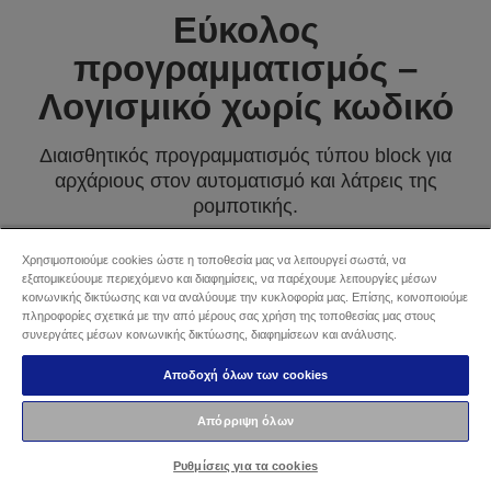
Εύκολος
προγραμματισμός –
Λογισμικό χωρίς κωδικό
Διαισθητικός προγραμματισμός τύπου block για
αρχάριους στον αυτοματισμό και λάτρεις της
ρομποτικής.
Χρησιμοποιήστε προκαθορισμένα πρότυπα για μια
Χρησιμοποιούμε cookies ώστε η τοποθεσία μας να λειτουργεί σωστά, να
καλή αρχή στον προγραμματισμό ρομποτικών
εξατομικεύουμε περιεχόμενο και διαφημίσεις, να παρέχουμε λειτουργίες μέσων
μηχανισμών, και επιπλέον μπορείτε να κάνετε
κοινωνικής δικτύωσης και να αναλύουμε την κυκλοφορία μας. Επίσης, κοινοποιούμε
πληροφορίες σχετικά με την από μέρους σας χρήση της τοποθεσίας μας στους
εξαγωγή σε πρόγραμμα βάσει γραμμών (SPEL+).
συνεργάτες μέσων κοινωνικής δικτύωσης, διαφημίσεων και ανάλυσης.
Αποδοχή όλων των cookies
Απόρριψη όλων
Ρυθμίσεις για τα cookies