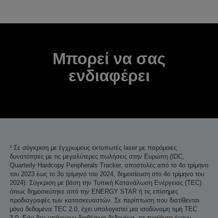
Σας ευχαριστούμε για την υποβολή σας.
Θα επικοινωνήσουμε μαζί σας εντός των επόμενων
εργάσιμων ημερών.
Μπορεί να σας
ενδιαφέρει
¹ Σε σύγκριση με έγχρωμους εκτυπωτές laser με παρόμοιες
δυνατότητες με τις μεγαλύτερες πωλήσεις στην Ευρώπη (IDC,
Quarterly Hardcopy Peripherals Tracker, αποστολές από το 4ο τρίμηνο
του 2023 έως το 3ο τρίμηνο του 2024, δημοσίευση στο 4ο τρίμηνο του
2024). Σύγκριση με βάση την Τυπική Κατανάλωση Ενέργειας (TEC)
όπως δημοσιεύτηκε από την ENERGY STAR ή τις επίσημες
προδιαγραφές των κατασκευαστών. Σε περίπτωση που διατίθενται
μόνο δεδομένα TEC 2.0, έχει υπολογιστεί μια ισοδύναμη τιμή TEC
3.0. Εάν δεν υπάρχουν διαθέσιμα δεδομένα, τα προϊόντα έχουν