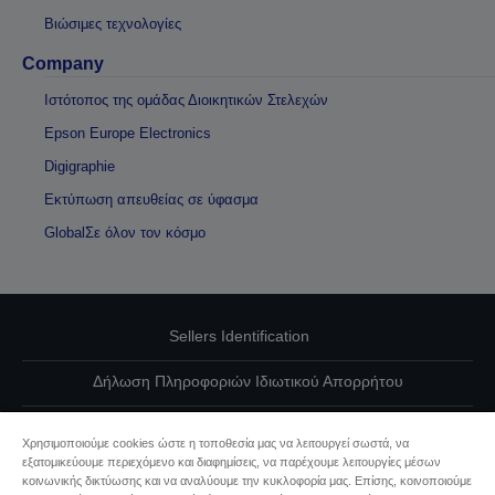
Βιώσιμες τεχνολογίες
Company
Ιστότοπος της ομάδας Διοικητικών Στελεχών
Epson Europe Electronics
Digigraphie
Εκτύπωση απευθείας σε ύφασμα
GlobalΣε όλον τον κόσμο
Sellers Identification
Δήλωση Πληροφοριών Ιδιωτικού Απορρήτου
EU Data Act Compliance
Χρησιμοποιούμε cookies ώστε η τοποθεσία μας να λειτουργεί σωστά, να
εξατομικεύουμε περιεχόμενο και διαφημίσεις, να παρέχουμε λειτουργίες μέσων
Επικοινωνήστε μαζί μας για τα δεδομένα σας
κοινωνικής δικτύωσης και να αναλύουμε την κυκλοφορία μας. Επίσης, κοινοποιούμε