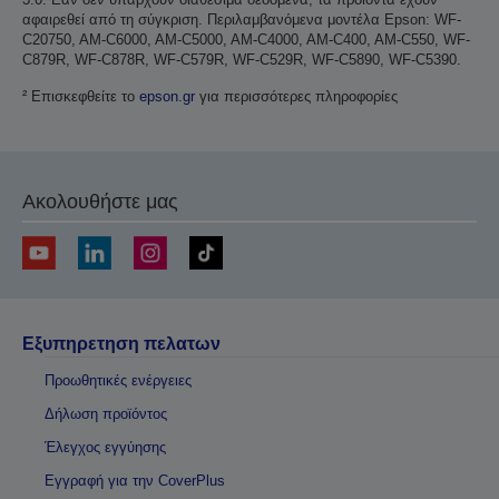
αφαιρεθεί από τη σύγκριση. Περιλαμβανόμενα μοντέλα Epson: WF-
C20750, AM-C6000, AM-C5000, AM-C4000, AM-C400, AM-C550, WF-
C879R, WF-C878R, WF-C579R, WF-C529R, WF-C5890, WF-C5390.
² Επισκεφθείτε το
epson.gr
για περισσότερες πληροφορίες
Ακολουθήστε μας
Εξυπηρετηση πελατων
Προωθητικές ενέργειες
Δήλωση προϊόντος
Έλεγχος εγγύησης
Εγγραφή για την CoverPlus