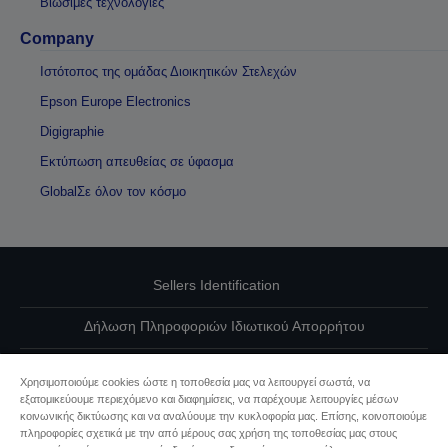
Βιώσιμες τεχνολογίες
Company
Ιστότοπος της ομάδας Διοικητικών Στελεχών
Epson Europe Electronics
Digigraphie
Εκτύπωση απευθείας σε ύφασμα
GlobalΣε όλον τον κόσμο
Sellers Identification
Δήλωση Πληροφοριών Ιδιωτικού Απορρήτου
EU Data Act Compliance
Χρησιμοποιούμε cookies ώστε η τοποθεσία μας να λειτουργεί σωστά, να
εξατομικεύουμε περιεχόμενο και διαφημίσεις, να παρέχουμε λειτουργίες μέσων
Επικοινωνήστε μαζί μας για τα δεδομένα σας
κοινωνικής δικτύωσης και να αναλύουμε την κυκλοφορία μας. Επίσης, κοινοποιούμε
πληροφορίες σχετικά με την από μέρους σας χρήση της τοποθεσίας μας στους