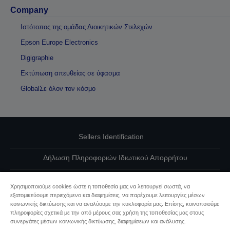
Company
Ιστότοπος της ομάδας Διοικητικών Στελεχών
Epson Europe Electronics
Digigraphie
Εκτύπωση απευθείας σε ύφασμα
GlobalΣε όλον τον κόσμο
Sellers Identification
Δήλωση Πληροφοριών Ιδιωτικού Απορρήτου
EU Data Act Compliance
Χρησιμοποιούμε cookies ώστε η τοποθεσία μας να λειτουργεί σωστά, να
εξατομικεύουμε περιεχόμενο και διαφημίσεις, να παρέχουμε λειτουργίες μέσων
Επικοινωνήστε μαζί μας για τα δεδομένα σας
κοινωνικής δικτύωσης και να αναλύουμε την κυκλοφορία μας. Επίσης, κοινοποιούμε
πληροφορίες σχετικά με την από μέρους σας χρήση της τοποθεσίας μας στους
Πληροφορίες σχετικά με τα cookie
συνεργάτες μέσων κοινωνικής δικτύωσης, διαφημίσεων και ανάλυσης.