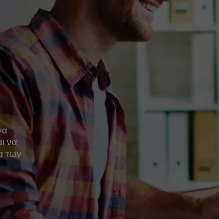
να
αι να
α των