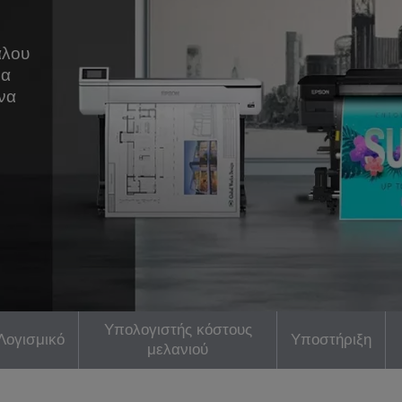
άλου
να
 να
.
Υπολογιστής κόστους
Λογισμικό
Υποστήριξη
μελανιού