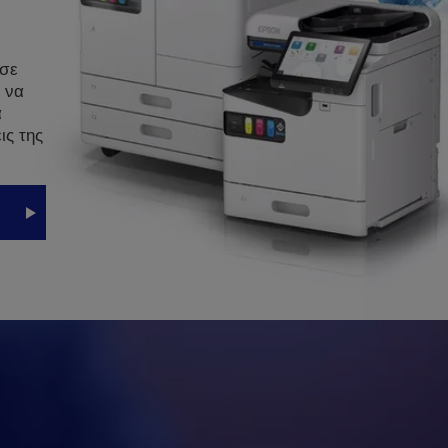
 σε
 να
α
ις της