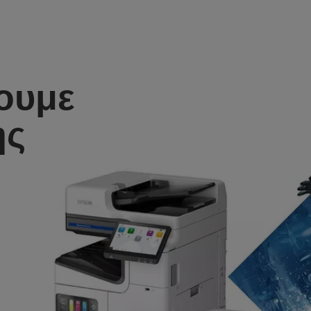
ουμε
ης