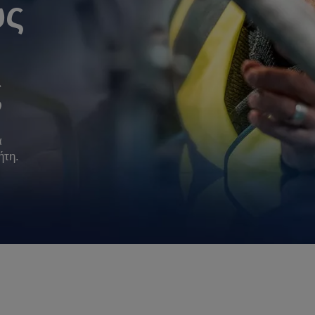
υς
ς
α
ήτη.