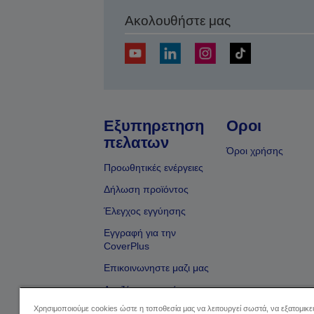
Ακολουθήστε μας
Εξυπηρετηση
Οροι
πελατων
Όροι χρήσης
Προωθητικές ενέργειες
Δήλωση προϊόντος
Έλεγχος εγγύησης
Εγγραφή για την
CoverPlus
Επικοινωνηστε μαζι μας
Αναζήτηση εμπόρου
Χρησιμοποιούμε cookies ώστε η τοποθεσία μας να λειτουργεί σωστά, να εξατομικ