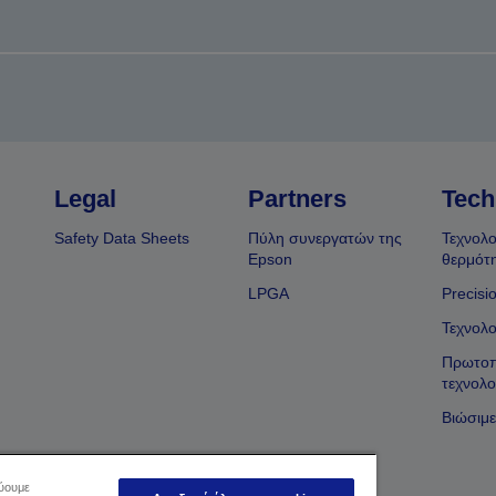
Legal
Partners
Tech
Safety Data Sheets
Πύλη συνεργατών της
Τεχνολο
Epson
θερμότ
LPGA
Precisi
Τεχνολο
Πρωτοπ
τεχνολο
Βιώσιμε
εύουμε