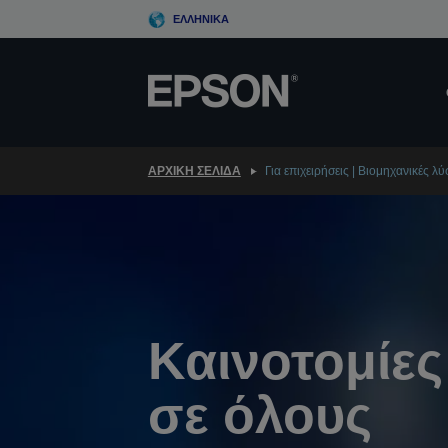
Skip
ΕΛΛΗΝΙΚΆ
to
main
content
ΑΡΧΙΚΗ ΣΕΛΙΔΑ
Για επιχειρήσεις | Βιομηχανικές λύ
Καινοτομίες
σε όλους