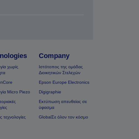
nologies
Company
γία χωρίς
Ιστότοπος της ομάδας
ητα
Διοικητικών Στελεχών
onCore
Epson Europe Electronics
γία Micro Piezo
Digigraphie
οριακές
Εκτύπωση απευθείας σε
γίες
ύφασμα
ς τεχνολογίες
GlobalΣε όλον τον κόσμο