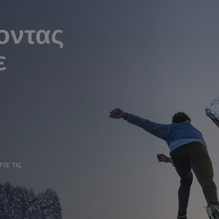
οντας
ε
τε τις