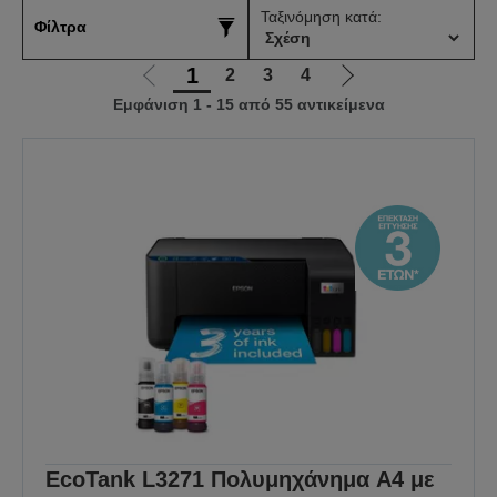
Ταξινόμηση κατά:
Φίλτρα
1
2
3
4
Μετάβαση
Μετάβαση
Εμφάνιση 1 - 15 από 55 αντικείμενα
στην
στην
προηγούμενη
επόμενη
σελίδα
σελίδα
EcoTank L3271 Πολυμηχάνημα A4 με