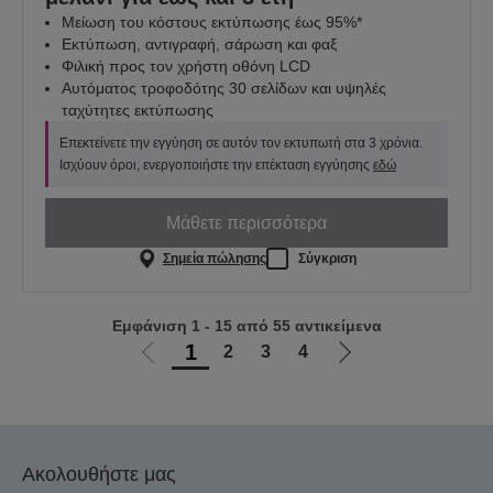
Μείωση του κόστους εκτύπωσης έως 95%*
Εκτύπωση, αντιγραφή, σάρωση και φαξ
Φιλική προς τον χρήστη οθόνη LCD
Αυτόματος τροφοδότης 30 σελίδων και υψηλές
ταχύτητες εκτύπωσης
Επεκτείνετε την εγγύηση σε αυτόν τον εκτυπωτή στα 3 χρόνια.
Ισχύουν όροι, ενεργοποιήστε την επέκταση εγγύησης
εδώ
Μάθετε περισσότερα
Σημεία πώλησης
Σύγκριση
Εμφάνιση 1 - 15 από 55 αντικείμενα
1
2
3
4
Μετάβαση
Μετάβαση
στην
στην
προηγούμενη
επόμενη
σελίδα
σελίδα
Ακολουθήστε μας