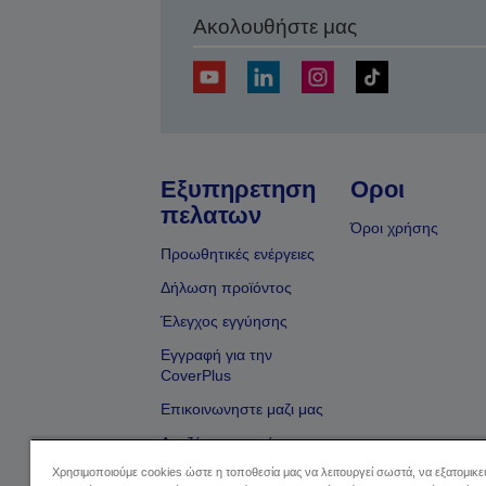
Ακολουθήστε μας
Εξυπηρετηση
Οροι
πελατων
Όροι χρήσης
Προωθητικές ενέργειες
Δήλωση προϊόντος
Έλεγχος εγγύησης
Εγγραφή για την
CoverPlus
Επικοινωνηστε μαζι μας
Αναζήτηση εμπόρου
Χρησιμοποιούμε cookies ώστε η τοποθεσία μας να λειτουργεί σωστά, να εξατομικ