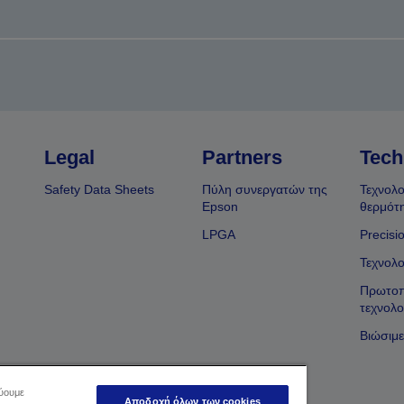
Legal
Partners
Tech
Safety Data Sheets
Πύλη συνεργατών της
Τεχνολο
Epson
θερμότ
LPGA
Precisi
Τεχνολο
Πρωτοπ
τεχνολο
Βιώσιμε
εύουμε
Αποδοχή όλων των cookies