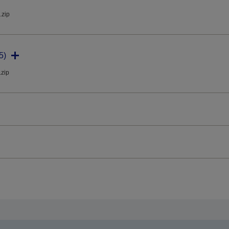
.zip
5)
.zip