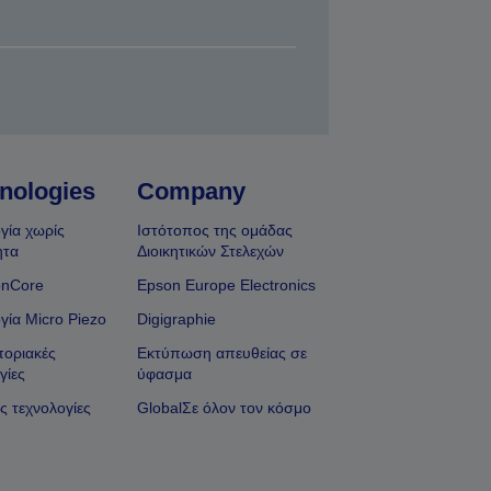
nologies
Company
γία χωρίς
Ιστότοπος της ομάδας
ητα
Διοικητικών Στελεχών
onCore
Epson Europe Electronics
γία Micro Piezo
Digigraphie
οριακές
Εκτύπωση απευθείας σε
γίες
ύφασμα
ς τεχνολογίες
GlobalΣε όλον τον κόσμο