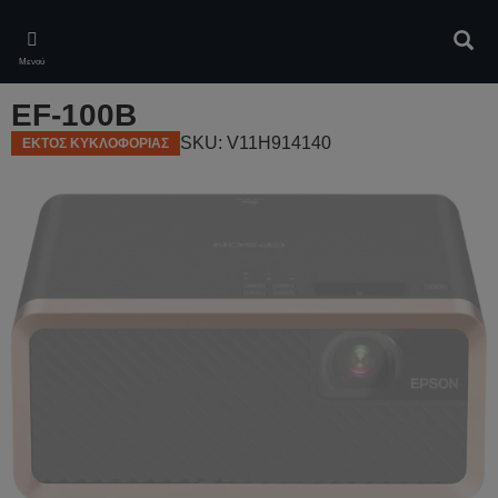
Skip
to
Αναζ
main
Μενού
content
EF-100B
SKU: V11H914140
ΕΚΤΟΣ ΚΥΚΛΟΦΟΡΙΑΣ