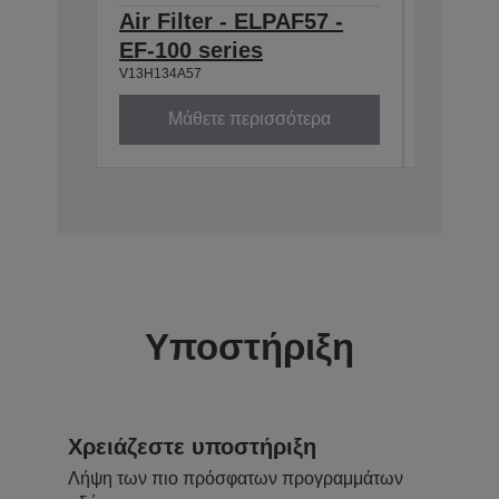
Air Filter - ELPAF57 -
Ceilin
EF-100 series
stand
V13H134A57
V12H96311
Μάθετε περισσότερα
Μά
Υποστήριξη
Χρειάζεστε υποστήριξη
Λήψη των πιο πρόσφατων προγραμμάτων