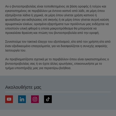
Αν ο βιντεοπροβολέας είναι τοποθετημένος σε βάση οροφής ή τοίχου και
εγκατεστημένος σε περιβάλλον με έντονο καπνό από λάδι, σε μέρη όπου
εξατμίζονται λάδια ή χημικά, σε μέρη όπου γίνεται χρήση καπνού ή
φυσαλίδων για εκδηλώσεις επί σκηνής ή σε μέρη όπου γίνεται συχνή καύση
αρωματικών ελαίων, ορισμένα εξαρτήματα των προϊόντων μας ενδέχεται να
υποστούν υλική φθορά η οποία μακροπρόθεσμα θα μπορούσε να
προκαλέσει θραύση και πτώση του βιντεοπροβολέα από την οροφή.
Συνιστούμε τον τακτικό έλεγχο του εξοπλισμού, είτε από τον χρήστη είτε από
έναν εξειδικευμένο επαγγελματία, για να διασφαλίζεται η συνεχής ασφαλής
λειτουργία του.
Αν προβληματίζεστε σχετικά με το περιβάλλον όπου είναι εγκατεστημένος ο
βιντεοπροβολέας σας ή αν έχετε άλλες ερωτήσεις, επικοινωνήστε με το
τμήμα υποστήριξής μας για περαιτέρω βοήθεια.
Ακολουθήστε μας