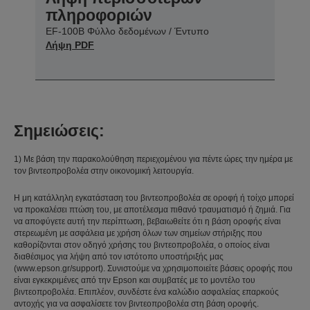
πληροφοριών
EF-100B Φύλλο δεδομένων / Έντυπο
Λήψη PDF
Σημειώσεις:
1) Με βάση την παρακολούθηση περιεχομένου για πέντε ώρες την ημέρα με
τον βιντεοπροβολέα στην οικονομική λειτουργία.
Η μη κατάλληλη εγκατάσταση του βιντεοπροβολέα σε οροφή ή τοίχο μπορεί
να προκαλέσει πτώση του, με αποτέλεσμα πιθανό τραυματισμό ή ζημιά. Για
να αποφύγετε αυτή την περίπτωση, βεβαιωθείτε ότι η βάση οροφής είναι
στερεωμένη με ασφάλεια με χρήση όλων των σημείων στήριξης που
καθορίζονται στον οδηγό χρήσης του βιντεοπροβολέα, ο οποίος είναι
διαθέσιμος για λήψη από τον ιστότοπο υποστήριξής μας
(www.epson.gr/support). Συνιστούμε να χρησιμοποιείτε βάσεις οροφής που
είναι εγκεκριμένες από την Epson και συμβατές με το μοντέλο του
βιντεοπροβολέα. Επιπλέον, συνδέστε ένα καλώδιο ασφαλείας επαρκούς
αντοχής για να ασφαλίσετε τον βιντεοπροβολέα στη βάση οροφής.