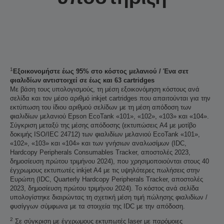
1
Εξοικονομήστε έως 95% στο κόστος μελανιού / Ένα σετ
φιαλιδίων αντιστοιχεί σε έως και 63 cartridges
Με βάση τους υπολογισμούς, τη μέση εξοικονόμηση κόστους ανά
σελίδα και τον μέσο αριθμό inkjet cartridges που απαιτούνται για την
εκτύπωση του ίδιου αριθμού σελίδων με τη μέση απόδοση των
φιαλιδίων μελανιού Epson EcoTank «101», «102», «103» και «104».
Σύγκριση μεταξύ της μέσης απόδοσης (εκτυπώσεις A4 με μοτίβο
δοκιμής ISO/IEC 24712) των φιαλιδίων μελανιού EcoTank «101»,
«102», «103» και «104» και των γνήσιων αναλωσίμων (IDC,
Hardcopy Peripherals Consumables Tracker, αποστολές 2023,
δημοσίευση πρώτου τριμήνου 2024), που χρησιμοποιούνται στους 40
έγχρωμους εκτυπωτές inkjet A4 με τις υψηλότερες πωλήσεις στην
Ευρώπη (IDC, Quarterly Hardcopy Peripherals Tracker, αποστολές
2023, δημοσίευση πρώτου τριμήνου 2024). Το κόστος ανά σελίδα
υπολογίστηκε διαιρώντας τη σχετική μέση τιμή πώλησης φιαλιδίων /
φυσίγγων σύμφωνα με τα στοιχεία της IDC με την απόδοση.
2
Σε σύγκριση με έγχρωμους εκτυπωτές laser με παρόμοιες