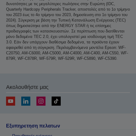
δυνατότητες με τις μεγαλύτερες πωλήσεις στην Ευρώπη (IDC,
Quarterly Hardcopy Peripherals Tracker, αποστολές από το 1ο τρίμηνο
του 2023 έως το 4ο τρίμηνο του 2023, δημοσίευση στο 1ο τρίμηνο του
2024). Σύγκριση με βάση την Τυπική Κατανάλωση Ενέργειας (TEC)
όπως δημοσιεύτηκε από την ENERGY STAR ή τις επίσημες
προδιαγραφές των κατασκευαστών. Σε περίπτωση που διατίθενται
μόνο δεδομένα TEC 2.0, έχει υπολογιστεί μια ισοδύναμη τιμή TEC
3.0. Εάν δεν υπάρχουν διαθέσιμα δεδομένα, τα προϊόντα έχουν
αφαιρεθεί από τη σύγκριση. Περιλαμβανόμενα μοντέλα Epson: WF-
C20750, AM-C6000, AM-C5000, AM-C4000, AM-C400, AM-C550, WF-
879R, WF-C878R, WF-579R, WF-529R, WF-C5890, WF-C5390.
Ακολουθήστε μας
Εξυπηρετηση πελατων
Προωθητικές ενέργειες