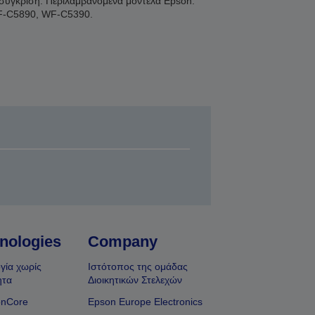
η σύγκριση. Περιλαμβανόμενα μοντέλα Epson:
F-C5890, WF-C5390.
nologies
Company
γία χωρίς
Ιστότοπος της ομάδας
ητα
Διοικητικών Στελεχών
onCore
Epson Europe Electronics