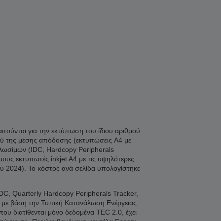
η
ιτούνται για την εκτύπωση του ίδιου αριθμού
ξύ της μέσης απόδοσης (εκτυπώσεις A4 με
λωσίμων (IDC, Hardcopy Peripherals
υς εκτυπωτές inkjet A4 με τις υψηλότερες
υ 2024). Το κόστος ανά σελίδα υπολογίστηκε
C, Quarterly Hardcopy Peripherals Tracker,
η με βάση την Τυπική Κατανάλωση Ενέργειας
 διατίθενται μόνο δεδομένα TEC 2.0, έχει