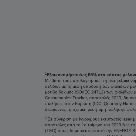
1
Εξοικονομήστε έως 95% στο κόστος μελανιού
Με βάση τους υπολογισμούς, τη μέση εξοικονόμη
σελίδων με τη μέση απόδοση των φιαλιδίων με
μοτίβο δοκιμής ISO/IEC 24712) των φιαλιδίων 
Consumables Tracker, αποστολές 2023, δημοσί
πωλήσεις στην Ευρώπη (IDC, Quarterly Hardco
διαιρώντας τη σχετική μέση τιμή πώλησης φιαλ
2
Σε σύγκριση με έγχρωμους εκτυπωτές laser με
αποστολές από το 1ο τρίμηνο του 2023 έως το
(TEC) όπως δημοσιεύτηκε από την ENERGY STAR