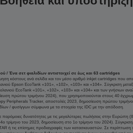
Βοήθεια και υποστήριξ
 / Ένα σετ φιαλιδίων αντιστοιχεί σε έως και 63 cartridges
ση κόστους ανά σελίδα και τον μέσο αριθμό inkjet cartridges που απα
λανιού Epson EcoTank «101», «102», «103» και «104». Σύγκριση μετα
μελανιού EcoTank «101», «102», «103» και «104» και των γνήσιων ανα
ευση πρώτου τριμήνου 2024), που χρησιμοποιούνται στους 40 έγχρωμο
py Peripherals Tracker, αποστολές 2023, δημοσίευση πρώτου τριμήνο
ιδίων / φυσίγγων σύμφωνα με τα στοιχεία της IDC με την απόδοση.
 παρόμοιες δυνατότητες με τις μεγαλύτερες πωλήσεις στην Ευρώπη (ID
 4ο τρίμηνο του 2023, δημοσίευση στο 1ο τρίμηνο του 2024). Σύγκρισ
 ή τις επίσημες προδιαγραφές των κατασκευαστών. Σε περίπτωση που