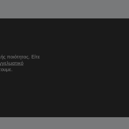
ς ποιότητας. Είτε
γγελματικό
τουμε.