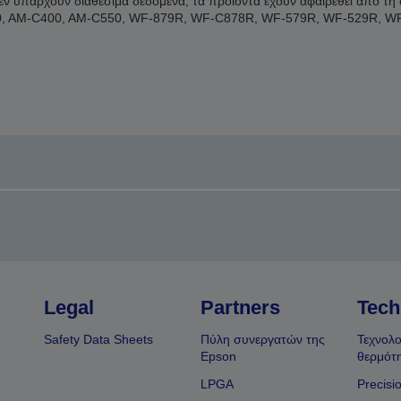
δεν υπάρχουν διαθέσιμα δεδομένα, τα προϊόντα έχουν αφαιρεθεί από τ
, AM-C400, AM-C550, WF-879R, WF-C878R, WF-579R, WF-529R, W
Legal
Partners
Tech
Safety Data Sheets
Πύλη συνεργατών της
Τεχνολο
Epson
θερμότ
LPGA
Precisi