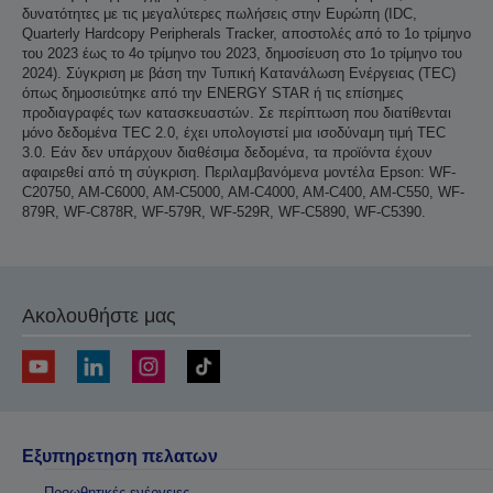
δυνατότητες με τις μεγαλύτερες πωλήσεις στην Ευρώπη (IDC,
Quarterly Hardcopy Peripherals Tracker, αποστολές από το 1ο τρίμηνο
του 2023 έως το 4ο τρίμηνο του 2023, δημοσίευση στο 1ο τρίμηνο του
2024). Σύγκριση με βάση την Τυπική Κατανάλωση Ενέργειας (TEC)
όπως δημοσιεύτηκε από την ENERGY STAR ή τις επίσημες
προδιαγραφές των κατασκευαστών. Σε περίπτωση που διατίθενται
μόνο δεδομένα TEC 2.0, έχει υπολογιστεί μια ισοδύναμη τιμή TEC
3.0. Εάν δεν υπάρχουν διαθέσιμα δεδομένα, τα προϊόντα έχουν
αφαιρεθεί από τη σύγκριση. Περιλαμβανόμενα μοντέλα Epson: WF-
C20750, AM-C6000, AM-C5000, AM-C4000, AM-C400, AM-C550, WF-
879R, WF-C878R, WF-579R, WF-529R, WF-C5890, WF-C5390.
Ακολουθήστε μας
Εξυπηρετηση πελατων
Προωθητικές ενέργειες