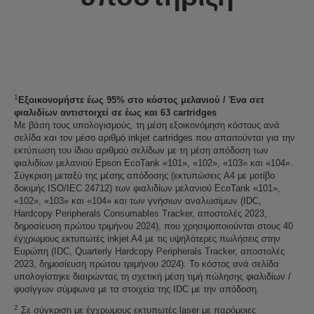
1
Εξοικονομήστε έως 95% στο κόστος μελανιού / Ένα σετ
φιαλιδίων αντιστοιχεί σε έως και 63 cartridges
Με βάση τους υπολογισμούς, τη μέση εξοικονόμηση κόστους ανά
σελίδα και τον μέσο αριθμό inkjet cartridges που απαιτούνται για την
εκτύπωση του ίδιου αριθμού σελίδων με τη μέση απόδοση των
φιαλιδίων μελανιού Epson EcoTank «101», «102», «103» και «104».
Σύγκριση μεταξύ της μέσης απόδοσης (εκτυπώσεις A4 με μοτίβο
δοκιμής ISO/IEC 24712) των φιαλιδίων μελανιού EcoTank «101»,
«102», «103» και «104» και των γνήσιων αναλωσίμων (IDC,
Hardcopy Peripherals Consumables Tracker, αποστολές 2023,
δημοσίευση πρώτου τριμήνου 2024), που χρησιμοποιούνται στους 40
έγχρωμους εκτυπωτές inkjet A4 με τις υψηλότερες πωλήσεις στην
Ευρώπη (IDC, Quarterly Hardcopy Peripherals Tracker, αποστολές
2023, δημοσίευση πρώτου τριμήνου 2024). Το κόστος ανά σελίδα
υπολογίστηκε διαιρώντας τη σχετική μέση τιμή πώλησης φιαλιδίων /
φυσίγγων σύμφωνα με τα στοιχεία της IDC με την απόδοση.
2
Σε σύγκριση με έγχρωμους εκτυπωτές laser με παρόμοιες