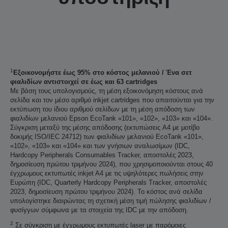
1
Εξοικονομήστε έως 95% στο κόστος μελανιού / Ένα σετ
φιαλιδίων αντιστοιχεί σε έως και 63 cartridges
Με βάση τους υπολογισμούς, τη μέση εξοικονόμηση κόστους ανά
σελίδα και τον μέσο αριθμό inkjet cartridges που απαιτούνται για την
εκτύπωση του ίδιου αριθμού σελίδων με τη μέση απόδοση των
φιαλιδίων μελανιού Epson EcoTank «101», «102», «103» και «104».
Σύγκριση μεταξύ της μέσης απόδοσης (εκτυπώσεις A4 με μοτίβο
δοκιμής ISO/IEC 24712) των φιαλιδίων μελανιού EcoTank «101»,
«102», «103» και «104» και των γνήσιων αναλωσίμων (IDC,
Hardcopy Peripherals Consumables Tracker, αποστολές 2023,
δημοσίευση πρώτου τριμήνου 2024), που χρησιμοποιούνται στους 40
έγχρωμους εκτυπωτές inkjet A4 με τις υψηλότερες πωλήσεις στην
Ευρώπη (IDC, Quarterly Hardcopy Peripherals Tracker, αποστολές
2023, δημοσίευση πρώτου τριμήνου 2024). Το κόστος ανά σελίδα
υπολογίστηκε διαιρώντας τη σχετική μέση τιμή πώλησης φιαλιδίων /
φυσίγγων σύμφωνα με τα στοιχεία της IDC με την απόδοση.
2
Σε σύγκριση με έγχρωμους εκτυπωτές laser με παρόμοιες