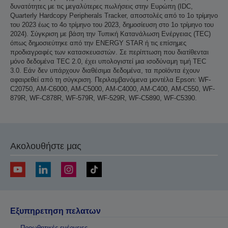
δυνατότητες με τις μεγαλύτερες πωλήσεις στην Ευρώπη (IDC,
Quarterly Hardcopy Peripherals Tracker, αποστολές από το 1ο τρίμηνο
του 2023 έως το 4ο τρίμηνο του 2023, δημοσίευση στο 1ο τρίμηνο του
2024). Σύγκριση με βάση την Τυπική Κατανάλωση Ενέργειας (TEC)
όπως δημοσιεύτηκε από την ENERGY STAR ή τις επίσημες
προδιαγραφές των κατασκευαστών. Σε περίπτωση που διατίθενται
μόνο δεδομένα TEC 2.0, έχει υπολογιστεί μια ισοδύναμη τιμή TEC
3.0. Εάν δεν υπάρχουν διαθέσιμα δεδομένα, τα προϊόντα έχουν
αφαιρεθεί από τη σύγκριση. Περιλαμβανόμενα μοντέλα Epson: WF-
C20750, AM-C6000, AM-C5000, AM-C4000, AM-C400, AM-C550, WF-
879R, WF-C878R, WF-579R, WF-529R, WF-C5890, WF-C5390.
Ακολουθήστε μας
Εξυπηρετηση πελατων
Προωθητικές ενέργειες