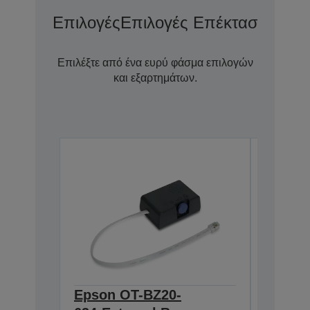
Επιλογές
Επιλογές Επέκτασης Εγγ
Επιλέξτε από ένα ευρύ φάσμα επιλογών
και εξαρτημάτων.
Epson OT-BZ20-
Epson 