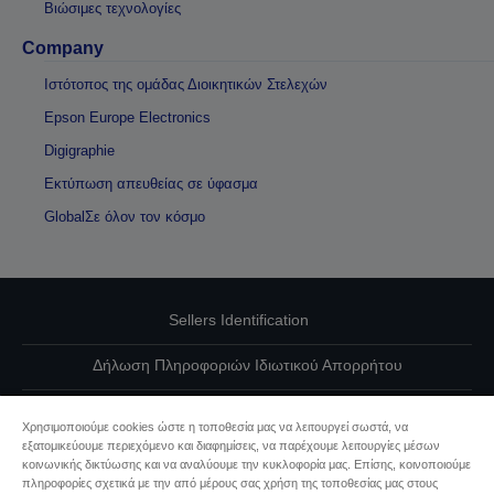
Βιώσιμες τεχνολογίες
Company
Ιστότοπος της ομάδας Διοικητικών Στελεχών
Epson Europe Electronics
Digigraphie
Εκτύπωση απευθείας σε ύφασμα
GlobalΣε όλον τον κόσμο
Sellers Identification
Δήλωση Πληροφοριών Ιδιωτικού Απορρήτου
EU Data Act Compliance
Χρησιμοποιούμε cookies ώστε η τοποθεσία μας να λειτουργεί σωστά, να
εξατομικεύουμε περιεχόμενο και διαφημίσεις, να παρέχουμε λειτουργίες μέσων
Επικοινωνήστε μαζί μας για τα δεδομένα σας
κοινωνικής δικτύωσης και να αναλύουμε την κυκλοφορία μας. Επίσης, κοινοποιούμε
πληροφορίες σχετικά με την από μέρους σας χρήση της τοποθεσίας μας στους