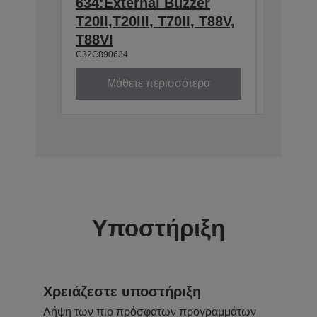
634:External Buzzer
Wall h
T20II,T20III, T70II, T88V,
TM-m3
C32C8810
T88VI
C32C890634
Μάθετε περισσότερα
Μά
Υποστήριξη
Χρειάζεστε υποστήριξη
Λήψη των πιο πρόσφατων προγραμμάτων