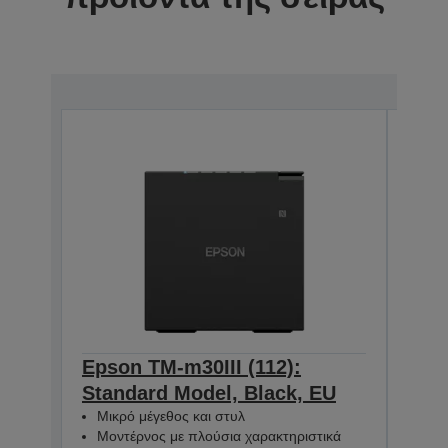
Epson TM-m30III (112):
Epso
Standard Model, Black, EU
+ B
Μικρό μέγεθος και στυλ
Μον
Μοντέρνος με πλούσια χαρακτηριστικά
Μικ