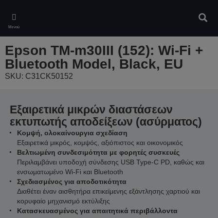
Skip
to
Αναζ
main
Μενού
content
Epson TM-m30III (152): Wi-Fi +
Bluetooth Model, Black, EU
SKU: C31CK50152
Εξαιρετικά μικρών διαστάσεων
εκτυπωτής αποδείξεων (ασύρματος)
Κομψή, ολοκαίνουργια σχεδίαση
Εξαιρετικά μικρός, κομψός, αξιόπιστος και οικονομικός
Βελτιωμένη συνδεσιμότητα με φορητές συσκευές
Περιλαμβάνει υποδοχή σύνδεσης USB Type-C PD, καθώς και
ενσωματωμένο Wi-Fi και Bluetooth
Σχεδιασμένος για αποδοτικότητα
Διαθέτει έναν αισθητήρα επικείμενης εξάντλησης χαρτιού και
κορυφαίο μηχανισμό εκτύλιξης
Κατασκευασμένος για απαιτητικά περιβάλλοντα