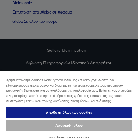
Digigraphie
Εκτύπωση απευθείας σε ύφασμα
GlobalΣε όλον τον κόσμο
Sellers Identification
Δήλωση Πληροφοριών Ιδιωτικού Απορρήτου
EU Data Act Compliance
Χρησιμοποιούμε cookies ώστε η τοποθεσία μας να λειτουργεί σωστά, να
εξατομικεύουμε περιεχόμενο και διαφημίσεις, να παρέχουμε λειτουργίες μέσων
Επικοινωνήστε μαζί μας για τα δεδομένα σας
κοινωνικής δικτύωσης και να αναλύουμε την κυκλοφορία μας. Επίσης, κοινοποιούμε
πληροφορίες σχετικά με την από μέρους σας χρήση της τοποθεσίας μας στους
Πληροφορίες σχετικά με τα cookie
συνεργάτες μέσων κοινωνικής δικτύωσης, διαφημίσεων και ανάλυσης.
Αποδοχή όλων των cookies
Δέσμευση της Epson για προσβασιμότητα
Απόρριψη όλων
Πνευματικά δικαιώματα © 2026 Seiko Epson