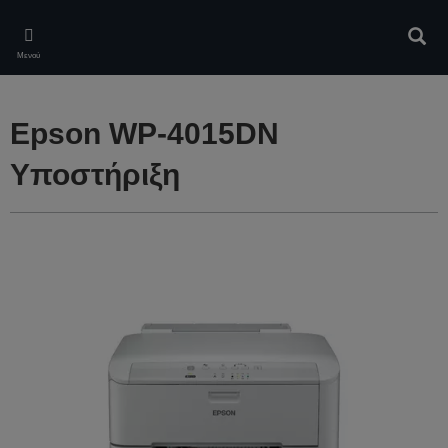
Skip
to
Αναζ
main
Μενού
content
Epson WP-4015DN
Υποστήριξη