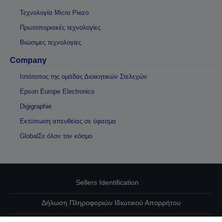
Τεχνολογία Micro Piezo
Πρωτοποριακές τεχνολογίες
Βιώσιμες τεχνολογίες
Company
Ιστότοπος της ομάδας Διοικητικών Στελεχών
Epson Europe Electronics
Digigraphie
Εκτύπωση απευθείας σε ύφασμα
GlobalΣε όλον τον κόσμο
Sellers Identification
Δήλωση Πληροφοριών Ιδιωτικού Απορρήτου