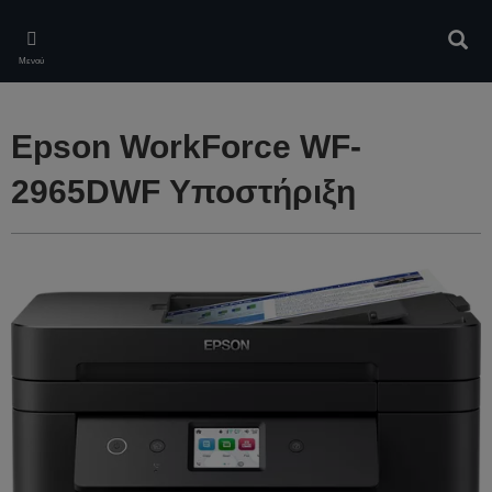
Skip
to
Αναζ
main
Μενού
content
Epson WorkForce WF-
2965DWF Υποστήριξη