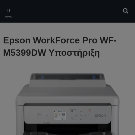
Skip
to
Αναζ
main
Μενού
content
Epson WorkForce Pro WF-
M5399DW Υποστήριξη