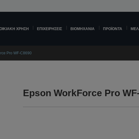
ΟΙΚΙΑΚΉ ΧΡΉΣΗ
ΕΠΙΧΕΙΡΉΣΕΙΣ
ΒΙΟΜΗΧΑΝΊΑ
ΠΡΟΪΌΝΤΑ
ΜΕΛ
rce Pro WF-C8690
Epson WorkForce Pro WF