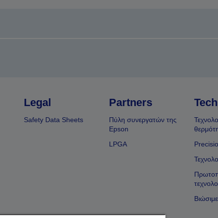
Legal
Partners
Tech
Safety Data Sheets
Πύλη συνεργατών της
Τεχνολο
Epson
θερμότ
LPGA
Precisi
Τεχνολο
Πρωτοπ
τεχνολο
Βιώσιμε