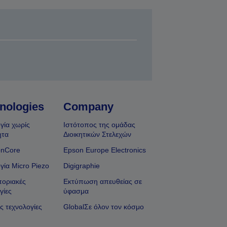
nologies
Company
γία χωρίς
Ιστότοπος της ομάδας
ητα
Διοικητικών Στελεχών
onCore
Epson Europe Electronics
γία Micro Piezo
Digigraphie
οριακές
Εκτύπωση απευθείας σε
γίες
ύφασμα
ς τεχνολογίες
GlobalΣε όλον τον κόσμο