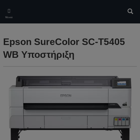
Skip
to
Αναζ
main
Μενού
content
Epson SureColor SC-T5405
WB Υποστήριξη