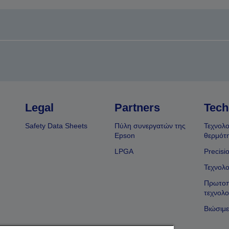
Legal
Partners
Tech
Safety Data Sheets
Πύλη συνεργατών της
Τεχνολο
Epson
θερμότ
LPGA
Precisi
Τεχνολο
Πρωτοπ
τεχνολο
Βιώσιμε