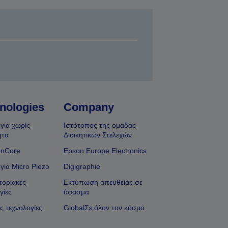
nologies
Company
γία χωρίς
Ιστότοπος της ομάδας
ητα
Διοικητικών Στελεχών
onCore
Epson Europe Electronics
γία Micro Piezo
Digigraphie
οριακές
Εκτύπωση απευθείας σε
γίες
ύφασμα
ς τεχνολογίες
GlobalΣε όλον τον κόσμο