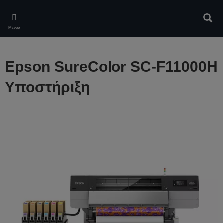
Skip
to
Αναζ
main
Μενού
content
Epson SureColor SC-F11000H
Υποστήριξη