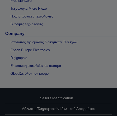
PrecisionCore
Τεχνολογία Micro Piezo
Πρωτοποριακές τεχνολογίες
Βιώσιμες τεχνολογίες
Company
Ιστότοπος της ομάδας Διοικητικών Στελεχών
Epson Europe Electronics
Digigraphie
Εκτύπωση απευθείας σε ύφασμα
GlobalΣε όλον τον κόσμο
Sellers Identification
Δήλωση Πληροφοριών Ιδιωτικού Απορρήτου