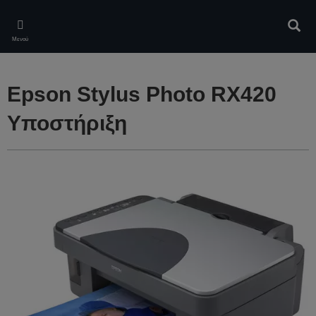
Skip
to
Αναζ
main
Μενού
content
Epson Stylus Photo RX420
Υποστήριξη