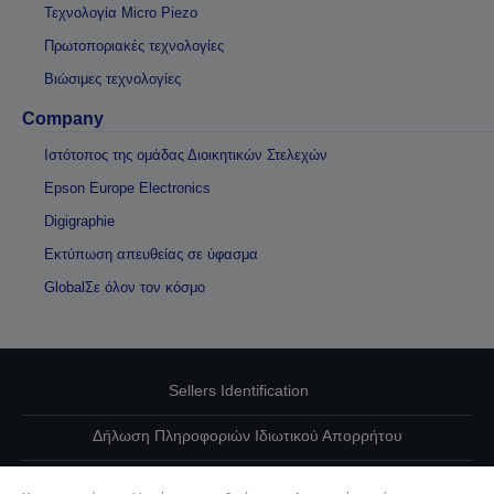
Τεχνολογία Micro Piezo
Πρωτοποριακές τεχνολογίες
Βιώσιμες τεχνολογίες
Company
Ιστότοπος της ομάδας Διοικητικών Στελεχών
Epson Europe Electronics
Digigraphie
Εκτύπωση απευθείας σε ύφασμα
GlobalΣε όλον τον κόσμο
Sellers Identification
Δήλωση Πληροφοριών Ιδιωτικού Απορρήτου
EU Data Act Compliance