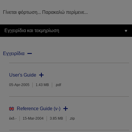
Γίνεται φόρτωση... Παρακαλώ περίμενε...
Εγχειρίδια και τεκμηρίωση
Εγχειρίδια
User's Guide
05-Apr-2005
1.43 MB
.pdf
Reference Guide (v-)
έκδ.-
15-Mar-2004
3.85 MB
.zip