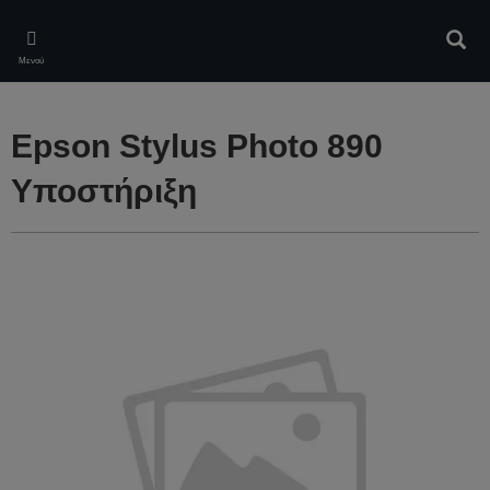
Skip
to
Αναζ
main
Μενού
content
Epson Stylus Photo 890
Υποστήριξη