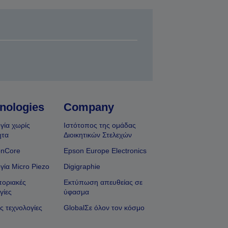
nologies
Company
γία χωρίς
Ιστότοπος της ομάδας
ητα
Διοικητικών Στελεχών
onCore
Epson Europe Electronics
γία Micro Piezo
Digigraphie
οριακές
Εκτύπωση απευθείας σε
γίες
ύφασμα
ς τεχνολογίες
GlobalΣε όλον τον κόσμο