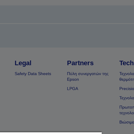
Legal
Partners
Tech
Safety Data Sheets
Πύλη συνεργατών της
Τεχνολο
Epson
θερμότ
LPGA
Precisi
Τεχνολο
Πρωτοπ
τεχνολο
Βιώσιμε