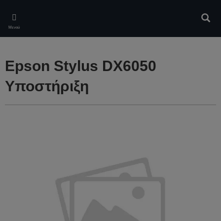
Skip
to
Αναζ
main
Μενού
content
Epson Stylus DX6050
Υποστήριξη