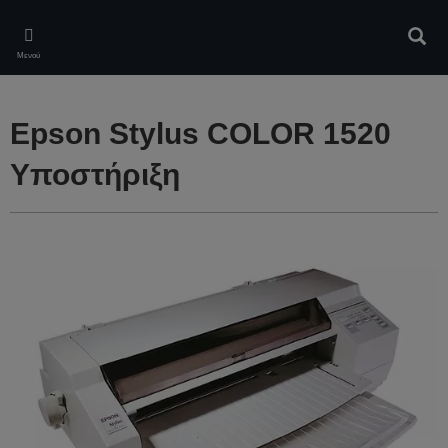
Skip
to
Αναζ
main
Μενού
content
Epson Stylus COLOR 1520
Υποστήριξη