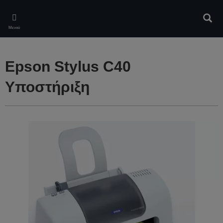
Skip
to
Αναζ
main
Μενού
content
Epson Stylus C40
Υποστήριξη