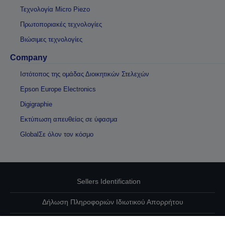
Τεχνολογία Micro Piezo
Πρωτοποριακές τεχνολογίες
Βιώσιμες τεχνολογίες
Company
Ιστότοπος της ομάδας Διοικητικών Στελεχών
Epson Europe Electronics
Digigraphie
Εκτύπωση απευθείας σε ύφασμα
GlobalΣε όλον τον κόσμο
Sellers Identification
Δήλωση Πληροφοριών Ιδιωτικού Απορρήτου
EU Data Act Compliance