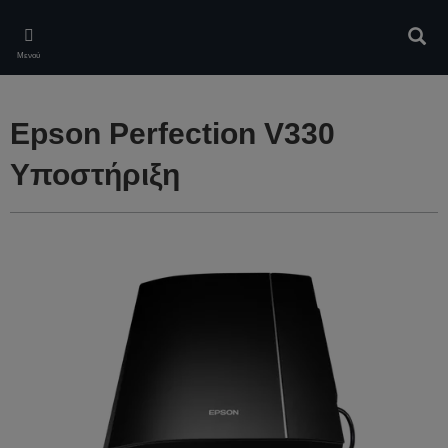
Skip
to
Αναζ
main
Μενού
content
Epson Perfection V330
Υποστήριξη