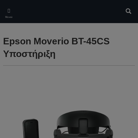
Skip
to
Αναζ
main
Μενού
content
Epson Moverio BT-45CS
Υποστήριξη