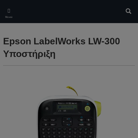
Skip
to
Αναζ
main
Μενού
content
Epson LabelWorks LW-300
Υποστήριξη