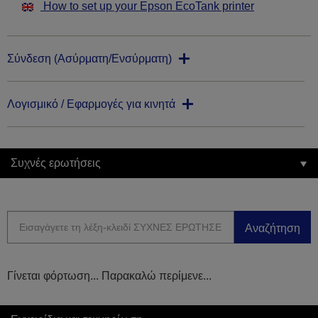
How to set up your Epson EcoTank printer
Σύνδεση (Ασύρματη/Ενσύρματη)
Λογισμικό / Εφαρμογές για κινητά
Συχνές ερωτήσεις
Αναζήτηση
Γίνεται φόρτωση... Παρακαλώ περίμενε...