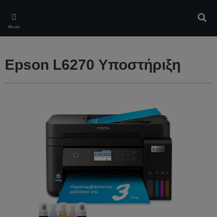
Skip
to
Αναζ
main
Μενού
content
Epson L6270 Υποστήριξη