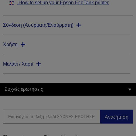
How to set up your Epson EcoTank printer
Σύνδεση (Ασύρματη/Ενσύρματη)
Χρήση
Μελάνι / Χαρτί
Συχνές ερωτήσεις
Αναζήτηση