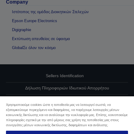
Company
Ιστότοπος της ομάδας Διοικητικών Στελεχών
Epson Europe Electronics
Digigraphie
Εκτύπωση απευθείας σε ύφασμα
GlobalΣε όλον τον κόσμο
Sellers Identification
Δήλωση Πληροφοριών Ιδιωτικού Απορρήτου
EU Data Act Compliance
Χρησιμοποιούμε cookies ώστε η τοποθεσία μας να λειτουργεί σωστά, να
εξατομικεύουμε περιεχόμενο και διαφημίσεις, να παρέχουμε λειτουργίες μέσων
Επικοινωνήστε μαζί μας για τα δεδομένα σας
κοινωνικής δικτύωσης και να αναλύουμε την κυκλοφορία μας. Επίσης, κοινοποιούμε
πληροφορίες σχετικά με την από μέρους σας χρήση της τοποθεσίας μας στους
Πληροφορίες σχετικά με τα cookie
συνεργάτες μέσων κοινωνικής δικτύωσης, διαφημίσεων και ανάλυσης.