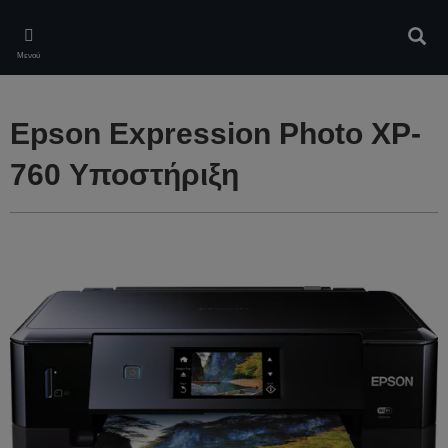
Skip
to
Αναζ
main
Μενού
content
Epson Expression Photo XP-
760 Υποστήριξη