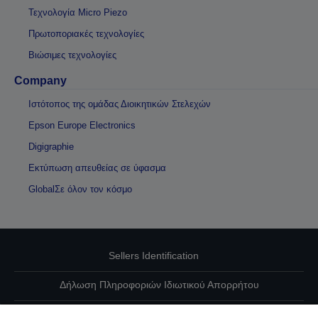
Τεχνολογία Micro Piezo
Πρωτοποριακές τεχνολογίες
Βιώσιμες τεχνολογίες
Company
Ιστότοπος της ομάδας Διοικητικών Στελεχών
Epson Europe Electronics
Digigraphie
Εκτύπωση απευθείας σε ύφασμα
GlobalΣε όλον τον κόσμο
Sellers Identification
Δήλωση Πληροφοριών Ιδιωτικού Απορρήτου
EU Data Act Compliance