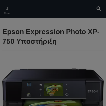
Skip
to
Αναζ
main
Μενού
content
Epson Expression Photo XP-
750 Υποστήριξη