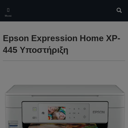
Skip
to
Αναζ
main
Μενού
content
Epson Expression Home XP-
445 Υποστήριξη