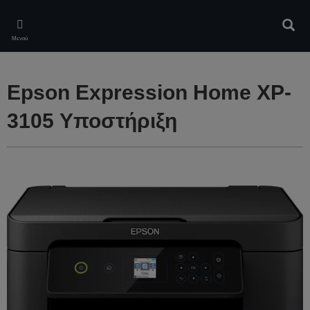
Skip
to
Αναζ
main
Μενού
content
Epson Expression Home XP-
3105 Υποστήριξη