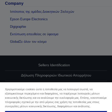
Company
Ιστότοπος της ομάδας Διοικητικών Στελεχών
Epson Europe Electronics
Digigraphie
Εκτύπωση απευθείας σε ύφασμα
GlobalΣε όλον τον κόσμο
Sellers Identification
Δήλωση Πληροφοριών Ιδιωτικού Απορρήτου
EU Data Act Compliance
Χρησιμοποιούμε cookies ώστε η τοποθεσία μας να λειτουργεί σωστά, να
εξατομικεύουμε περιεχόμενο και διαφημίσεις, να παρέχουμε λειτουργίες μέσων
Επικοινωνήστε μαζί μας για τα δεδομένα σας
κοινωνικής δικτύωσης και να αναλύουμε την κυκλοφορία μας. Επίσης, κοινοποιούμε
πληροφορίες σχετικά με την από μέρους σας χρήση της τοποθεσίας μας στους
Πληροφορίες σχετικά με τα cookie
συνεργάτες μέσων κοινωνικής δικτύωσης, διαφημίσεων και ανάλυσης.