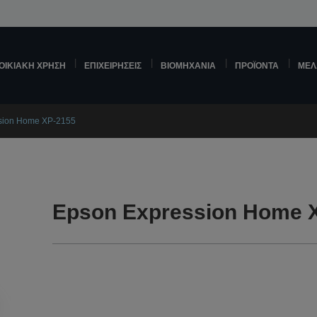
ΟΙΚΙΑΚΉ ΧΡΉΣΗ
ΕΠΙΧΕΙΡΉΣΕΙΣ
ΒΙΟΜΗΧΑΝΊΑ
ΠΡΟΪΌΝΤΑ
ΜΕΛ
sion Home XP-2155
Epson Expression Home 