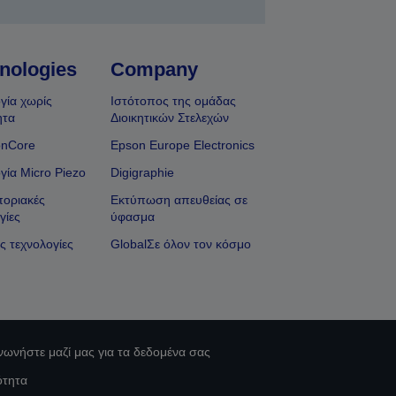
nologies
Company
γία χωρίς
Ιστότοπος της ομάδας
ητα
Διοικητικών Στελεχών
onCore
Epson Europe Electronics
γία Micro Piezo
Digigraphie
οριακές
Εκτύπωση απευθείας σε
γίες
ύφασμα
ς τεχνολογίες
GlobalΣε όλον τον κόσμο
νωνήστε μαζί μας για τα δεδομένα σας
ότητα