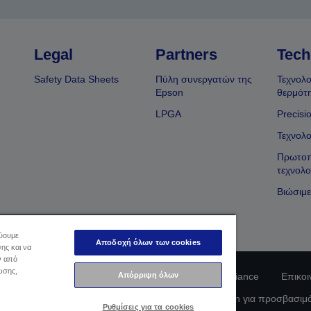
Legal
Partners
Tech
Safety Data Sheets
Πύλη συνεργατών της
Τεχνολο
Epson
θερμότ
LPGA
Precisi
Τεχνολο
Πρωτοπ
τεχνολο
Βιώσιμε
εύουμε
Αποδοχή όλων των cookies
ης και να
ν από
ωσης,
Απόρριψη όλων
φοριών Ιδιωτικού Απορρήτου
EU Data Act Compliance
Επικοι
οφορίες σχετικά με τα cookie
Δέσμευση της Epson για προσβασιμ
Ρυθμίσεις για τα cookies