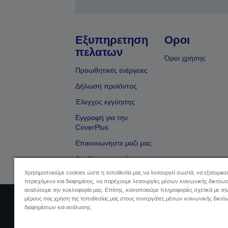
Εξυπηρετηση
Οροι
πελατων
Όροι χρήσης
Προωθητικές ενέργειες
Δήλωση προϊόντος
Έλεγχος εγγύησης
Εγγραφή για την
CoverPlus
Επικοινωνηστε μαζι μας
Αναζήτηση εμπόρου
Χρησιμοποιούμε cookies ώστε η τοποθεσία μας να λειτουργεί σωστά, να εξατομικ
περιεχόμενο και διαφημίσεις, να παρέχουμε λειτουργίες μέσων κοινωνικής δικτύωσ
αναλύουμε την κυκλοφορία μας. Επίσης, κοινοποιούμε πληροφορίες σχετικά με τη
μέρους σας χρήση της τοποθεσίας μας στους συνεργάτες μέσων κοινωνικής δικτύ
Sellers Identification
Δήλωση Πληρο
διαφημίσεων και ανάλυσης.
Πληρ