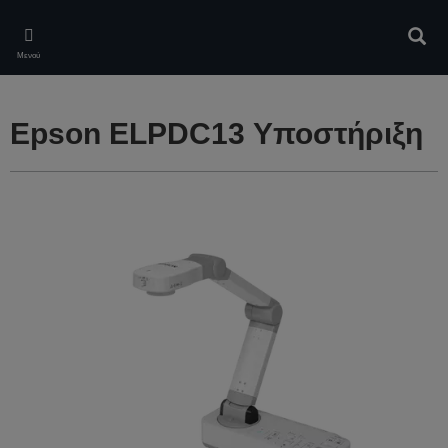
Skip
to
Αναζ
main
Μενού
content
Epson ELPDC13 Υποστήριξη