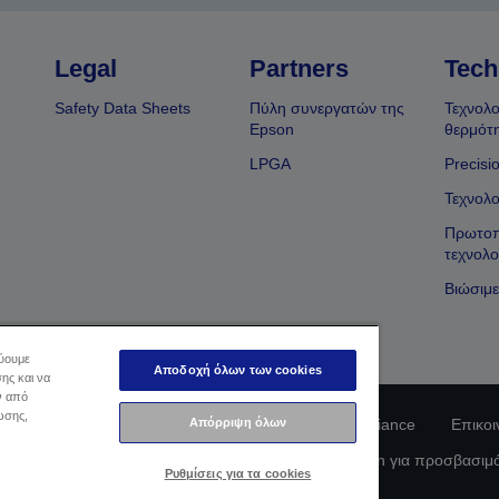
Legal
Partners
Tech
Safety Data Sheets
Πύλη συνεργατών της
Τεχνολο
Epson
θερμότ
LPGA
Precisi
Τεχνολο
Πρωτοπ
τεχνολο
Βιώσιμε
εύουμε
Αποδοχή όλων των cookies
ης και να
ν από
ωσης,
Απόρριψη όλων
φοριών Ιδιωτικού Απορρήτου
EU Data Act Compliance
Επικοι
οφορίες σχετικά με τα cookie
Δέσμευση της Epson για προσβασιμ
Ρυθμίσεις για τα cookies