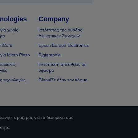
nologies
Company
γία χωρίς
Ιστότοπος της ομάδας
ητα
Διοικητικών Στελεχών
onCore
Epson Europe Electronics
γία Micro Piezo
Digigraphie
οριακές
Εκτύπωση απευθείας σε
γίες
ύφασμα
ς τεχνολογίες
GlobalΣε όλον τον κόσμο
νωνήστε μαζί μας για τα δεδομένα σας
ότητα