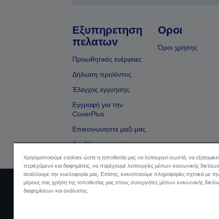
Εξυπηρετηση
Οροι
πελατων
Όροι χρήσης
Προωθητικές ενέργειες
Δήλωση προϊόντος
Έλεγχος εγγύησης
Εγγραφή για την
CoverPlus
Επικοινωνηστε μαζι μας
Αναζήτηση εμπόρου
Χρησιμοποιούμε cookies ώστε η τοποθεσία μας να λειτουργεί σωστά, να εξατομικ
περιεχόμενο και διαφημίσεις, να παρέχουμε λειτουργίες μέσων κοινωνικής δικτύωσ
αναλύουμε την κυκλοφορία μας. Επίσης, κοινοποιούμε πληροφορίες σχετικά με τη
μέρους σας χρήση της τοποθεσίας μας στους συνεργάτες μέσων κοινωνικής δικτύ
Sellers Identification
Δήλωση Πληρο
διαφημίσεων και ανάλυσης.
Πληρ