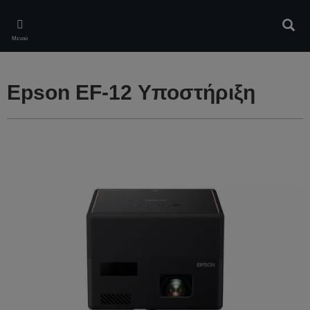
Skip
to
Αναζ
main
Μενού
content
Epson EF-12 Υποστήριξη