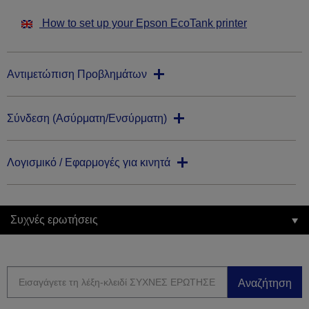
How to set up your Epson EcoTank printer
Αντιμετώπιση Προβλημάτων
Σύνδεση (Ασύρματη/Ενσύρματη)
Λογισμικό / Εφαρμογές για κινητά
Συχνές ερωτήσεις
Αναζήτηση