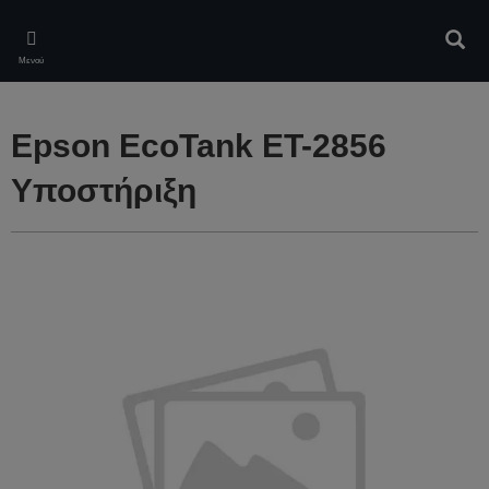
Skip
to
Αναζ
main
Μενού
content
Epson EcoTank ET-2856
Υποστήριξη