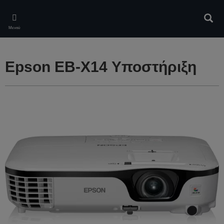
Skip
to
Αναζ
main
Μενού
content
Epson EB-X14 Υποστήριξη