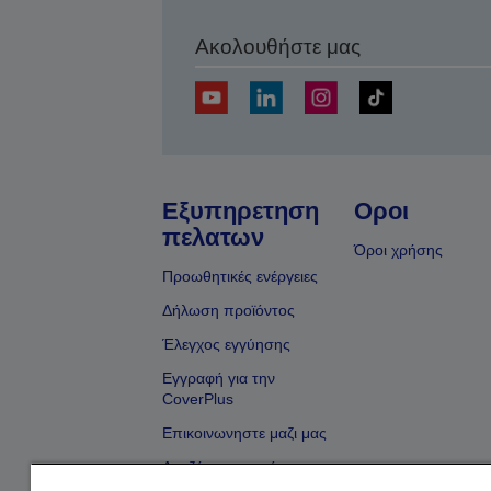
Ακολουθήστε μας
Εξυπηρετηση
Οροι
πελατων
Όροι χρήσης
Προωθητικές ενέργειες
Δήλωση προϊόντος
Έλεγχος εγγύησης
Εγγραφή για την
CoverPlus
Επικοινωνηστε μαζι μας
Αναζήτηση εμπόρου