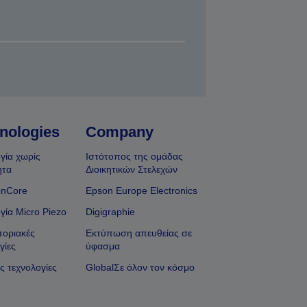
nologies
Company
γία χωρίς
Ιστότοπος της ομάδας
ητα
Διοικητικών Στελεχών
onCore
Epson Europe Electronics
γία Micro Piezo
Digigraphie
οριακές
Εκτύπωση απευθείας σε
γίες
ύφασμα
ς τεχνολογίες
GlobalΣε όλον τον κόσμο