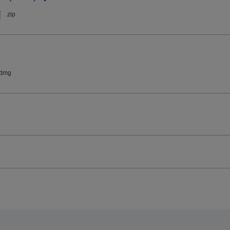
.zip
.dmg