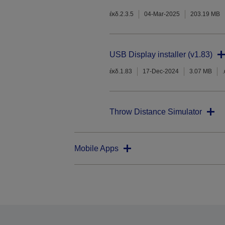
έκδ.2.3.5
04-Mar-2025
203.19 MB
USB Display installer (v1.83)
έκδ.1.83
17-Dec-2024
3.07 MB
Throw Distance Simulator
Mobile Apps