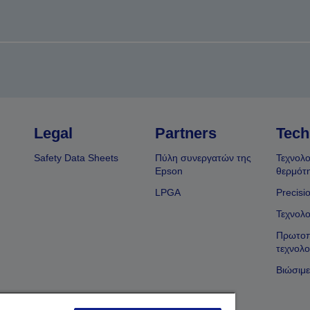
Legal
Partners
Tech
Safety Data Sheets
Πύλη συνεργατών της
Τεχνολο
Epson
θερμότ
LPGA
Precisi
Τεχνολο
Πρωτοπ
τεχνολο
Βιώσιμε