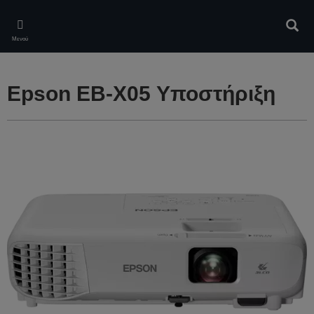
Skip
to
Αναζ
main
Μενού
content
Epson EB-X05 Υποστήριξη