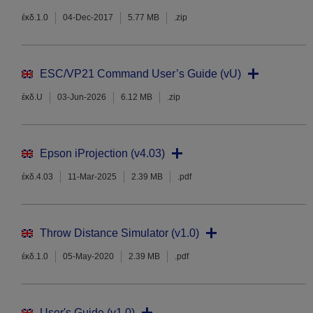
έκδ.1.0
04-Dec-2017
5.77 MB
.zip
ESC/VP21 Command User’s Guide (vU)
έκδ.U
03-Jun-2026
6.12 MB
.zip
Epson iProjection (v4.03)
έκδ.4.03
11-Mar-2025
2.39 MB
.pdf
Throw Distance Simulator (v1.0)
έκδ.1.0
05-May-2020
2.39 MB
.pdf
User's Guide (v1.0)