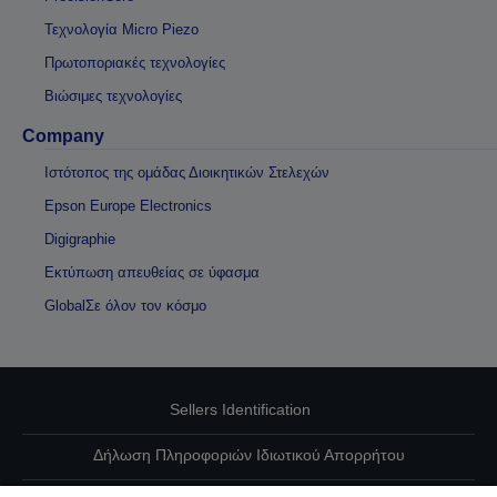
Τεχνολογία Micro Piezo
Πρωτοποριακές τεχνολογίες
Βιώσιμες τεχνολογίες
Company
Ιστότοπος της ομάδας Διοικητικών Στελεχών
Epson Europe Electronics
Digigraphie
Εκτύπωση απευθείας σε ύφασμα
GlobalΣε όλον τον κόσμο
Sellers Identification
Δήλωση Πληροφοριών Ιδιωτικού Απορρήτου